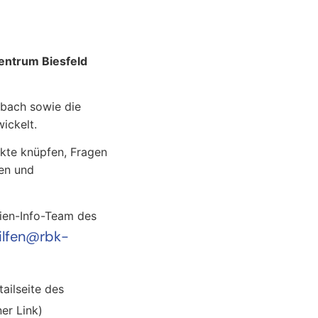
entrum Biesfeld
dbach sowie die
ickelt.
kte knüpfen, Fragen
nen und
lien-Info-Team des
ilfen@rbk-
ailseite des
er Link)