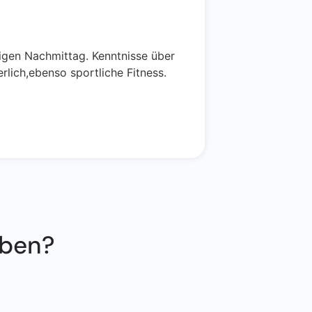
Selbsthi
erkrankt
2026
ligen Nachmittag. Kenntnisse über
19. Au
rlich,ebenso sportliche Fitness.
Sie Selbsthi
– 11:30 Uhr s
Mehr lesen
aben?