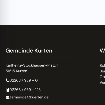
Gemeinde Kürten
W
Karlheinz-Stockhausen-Platz 1
Be
51515 Kürten
Bür
Or
02268 / 939 – 0
Ve
02268 / 939 – 128
gemeinde@kuerten.de