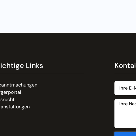
ichtige Links
Konta
kanntmachungen
gerportal
tsrecht
ranstaltungen