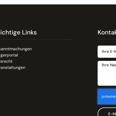
ichtige Links
Konta
kanntmachungen
gerportal
tsrecht
ranstaltungen
E-M