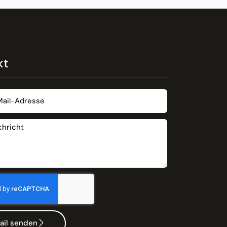
kt
ail senden