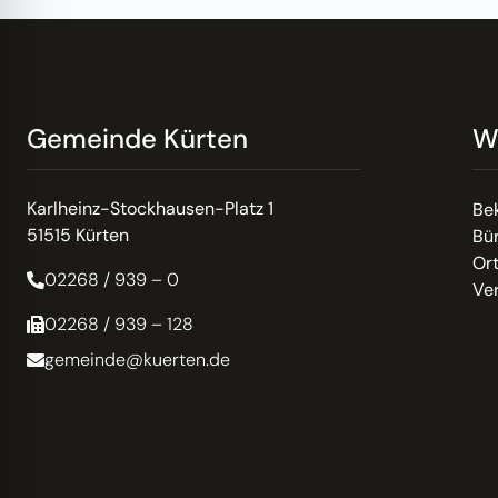
Gemeinde Kürten
W
Karlheinz-Stockhausen-Platz 1
Be
51515 Kürten
Bür
Or
02268 / 939 – 0
Ve
02268 / 939 – 128
gemeinde@kuerten.de