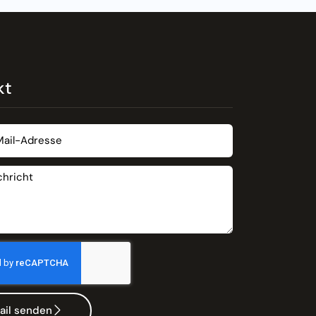
kt
ail senden