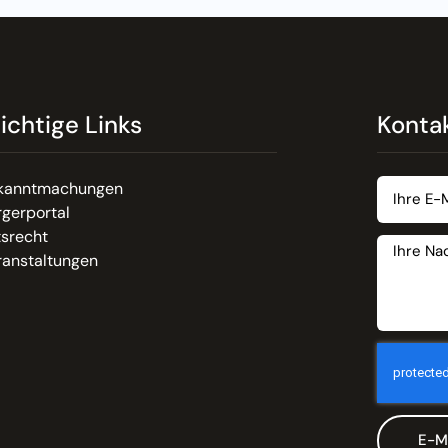
ichtige Links
Konta
kanntmachungen
gerportal
tsrecht
ranstaltungen
E-M