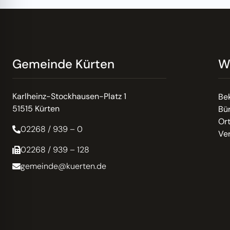
Gemeinde Kürten
W
Karlheinz-Stockhausen-Platz 1
Be
51515 Kürten
Bür
Or
02268 / 939 – 0
Ve
02268 / 939 – 128
gemeinde@kuerten.de