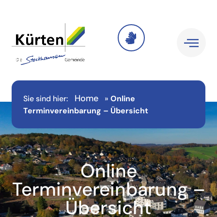
Home
Sie sind hier:
»
Online
Terminvereinbarung – Übersicht
Online
Terminvereinbarung –
Übersicht