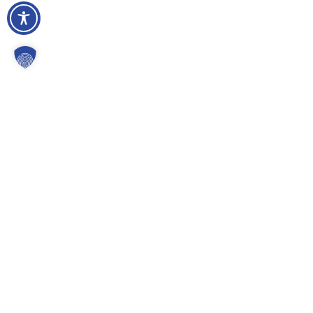
Gemeinde Kürten
Karlheinz-Stockhausen-Platz 1
51515 Kürten