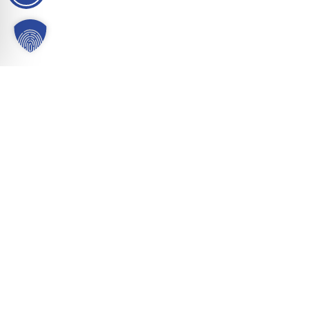
Gemeinde Kürten
W
Karlheinz-Stockhausen-Platz 1
Be
51515 Kürten
Bür
Or